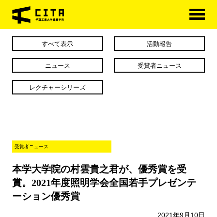
HOME
すべて表示
活動報告
学科概要
ニュース
受賞者ニュース
学べる分野
レクチャーシリーズ
学科カリキュラム
大学院
受賞者ニュース
進路・資格
本学大学院の村雲貴之君が、優秀賞を受
研究室紹介
賞。2021年度照明学会全国若手プレゼンテ
アクセス
ーション優秀賞
2021年9月10日