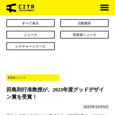
HOME
すべて表示
活動報告
学科概要
ニュース
受賞者ニュース
学べる分野
レクチャーシリーズ
学科カリキュラム
大学院
受賞者ニュース
進路・資格
田島則行准教授が、2023年度グッドデザイ
研究室紹介
ン賞を受賞！
アクセス
2023年10月5日