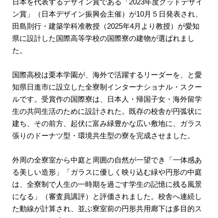
日本を代表するデザイン賞である「2023年度グッドデザイ
ン賞」（日本デザイン振興会主催）が10月５日発表され、
田島則行・建築学科准教授（2025年4月より教授）が愛知
県に設計した国際高等学校の国際寮の建物が選ばれまし
た。
国際高校は栗本学園が、海外で活躍するリーダーを、と愛
知県日進市に設立した全寮制インターナショナル・スクー
ルです。受賞作の国際寮は、日本人・帰国子女・海外留学
生の共同生活のために設計された。既存の校舎が円弧状に
建ち、その前方、起伏に富み緑豊かな広い敷地に、ガラス
張りのドーナツ型・環境共生型の寮を完成させました。
外周の全寮室から中庭と周囲の自然が一望でき「一体感あ
る美しい造形」「ガラスに優しく映り込む緑や円形の中庭
は、全寮制で人生の一時期を過ごす学生の記憶に残る風景
になる」（審査員講評）と評価されました。校舎へ連続し
た動線が計算され、並ぶ寮室前の円形共用廊下は多目的ス