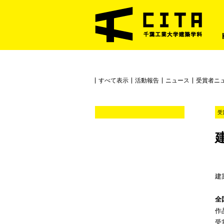
すべて表示
活動報告
ニュース
受賞者ニ
受
建
全
作
受