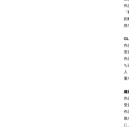
作
「
距
然
GL
作
受
作
ち
人
重
建
作
受
作
族
に