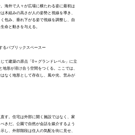
む。海外で人々が広場に横たわる姿に最初は
では木組みの高さが人の姿勢と視線を導き、
しく包み、垂れ下がる姿で視線を調整し、自
に生命と動きを与える。
するパブリックスペースー
じて建築の原点「0＝グランドレベル」に立
と地形が溶け合う空間をつくる。ここでは、
ではなく地形として存在し、風や光、営みが
見直す。住宅は外部に開く施設ではなく、家
るべきだ。公園で自然が会話を媒介するよう
を示し、外部階段は住人の気配を街に見せ、