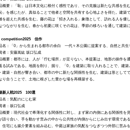
品概要：「恥」は日本文化に根付く感性であり、その克服は新たな共感を生
恥」を感じたが、真似ることで他者と空間を共有する心地よさを得た。建築
離を超えた共感を生む。藤の花は「招き入れる」象徴として、訪れる人を優
なつながりを生む。春から初夏に咲くその花は、季節の移ろいを通して建築
 competition2025 佳作
品名：「0」から生まれる都市の余白 一代々木公園に提案する、自然と共生
賞者：安藤嵩紘 坂口弘成
品概要：都市には、人が「佇む場所」が足りない。本提案は、地形の操作を通
返る試みである。地面を削り、掘り、「0」を建築に取り入れることで、建築
・建築・自然が響き合い、都市の中に新たな関係性を生む。建築は形として
なり合うことで、土地に根ざした豊かな場を再構築する。
築新人戦2025 100選
品名：気配のにじむ家
賞者：坂口弘成
品概要：現代社会で希薄化する関係性に対し、まず家の内側にある関係性を
が語り合い、手を動かす営みの中から公共性が内側からにじみ出す環境であ
、住宅にも媒介要素を組み込む。中庭は家族の気配をつなぎつつ外部に営み