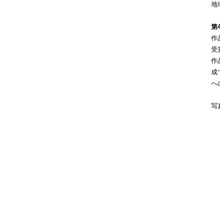
地
第
作
受
作
成
へ
写