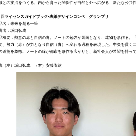
域との接点をつくる。内から育った関係性が自然と外へ広がる、新たな公共
4回ライセンスガイドブック•表紙デザインコンペ グランプリ
品名：未来を創る一筆
賞者：坂口弘成
品概要：熱意の赤と自信の青。ノートの勉強が図面となり、建物を形作る。
で、努力（赤）が力となり自信（青）へ変わる過程を表現した。中央を貫く
の道筋を象徴。ノートの線が都市を形作る広がりと、新社会人が希望を持っ
真（左）坂口弘成、（右）安藤嵩紘