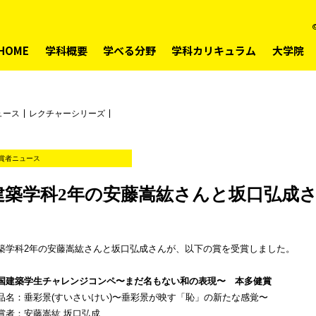
©
HOME
学科概要
学べる分野
学科カリキュラム
大学院
ュース
レクチャーシリーズ
賞者ニュース
建築学科2年の安藤嵩紘さんと坂口弘成
築学科2年の安藤嵩紘さんと坂口弘成さんが、以下の賞を受賞しました。
国建築学生チャレンジコンペ〜まだ名もない和の表現〜 本多健賞
品名：垂彩景(すいさいけい)〜垂彩景が映す「恥」の新たな感覚〜
賞者：安藤嵩紘 坂口弘成