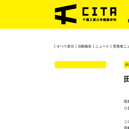
すべて表示
活動報告
ニュース
受賞者ニ
受
田
り
こ
貢