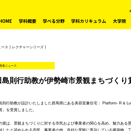
©
HOME
学科概要
学べる分野
学科カリキュラム
大学院
ュース
レクチャーシリーズ
賞者ニュース
田島則行助教が伊勢崎市景観まちづくり
島則行助教が設計いたしました群馬県にある美容室兼住宅： Platform- R & L
賞」を受賞しました。
の賞は、景観まちづくりに対する市民および事業者の関心を高め、魅力ある
献したと認められる市民、事業者の他、良好な景観に寄与している建築物、