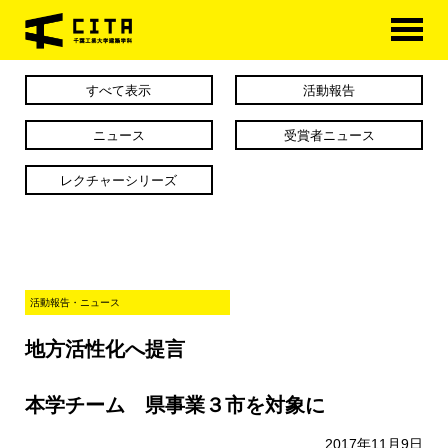
HOME
すべて表示
活動報告
学科概要
ニュース
受賞者ニュース
学べる分野
レクチャーシリーズ
学科カリキュラム
大学院
活動報告・ニュース
進路・資格
地方活性化へ提言
研究室紹介
アクセス
本学チーム 県事業３市を対象に
2017年11月9日