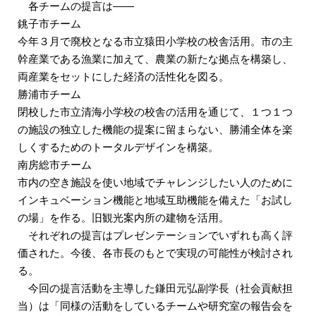
各チームの提言は――
銚子市チーム
今年３月で廃校となる市立猿田小学校の校舎活用。市の主
幹産業である漁業に加えて、農業の新たな拠点を構築し、
両産業をセットにした経済の活性化を図る。
勝浦市チーム
閉校した市立清海小学校の校舎の活用を通じて、１つ１つ
の施設の独立した機能の提案に留まらない、勝浦全体を楽
しくするためのトータルデザインを構築。
南房総市チーム
市内の空き施設を使い地域でチャレンジしたい人のために
インキュベーション機能と地域互助機能を備えた「お試し
の場」を作る。旧観光案内所の建物を活用。
それぞれの提言はプレゼンテーションでいずれも高く評
価された。今後、各市長のもとで実現の可能性が検討され
る。
今回の提言活動を主導した鎌田元弘副学長（社会貢献担
当）は「同様の活動をしているチームや研究室の報告会を