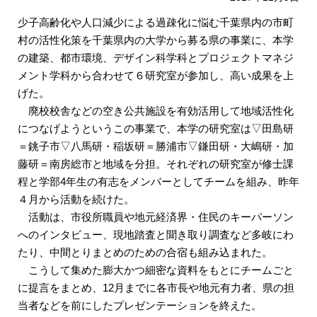
少子高齢化や人口減少による過疎化に悩む千葉県内の市町
村の活性化策を千葉県内の大学から募る県の事業に、本学
の建築、都市環境、デザイン科学科とプロジェクトマネジ
メント学科から合わせて６研究室が参加し、高い成果を上
げた。
廃校校舎などの空き公共施設を有効活用して地域活性化
につなげようというこの事業で、本学の研究室は▽田島研
＝銚子市▽八馬研・稲坂研＝勝浦市▽鎌田研・大嶋研・加
藤研＝南房総市と地域を分担。それぞれの研究室が修士課
程と学部4年生の有志をメンバーとしてチームを組み、昨年
４月から活動を続けた。
活動は、市役所職員や地元経済界・住民のキーパーソン
へのインタビュー、現地踏査と聞き取り調査など多岐にわ
たり、中間とりまとめのための合宿も組み込まれた。
こうして集めた膨大かつ細密な資料をもとにチームごと
に提言をまとめ、12月までに各市長や地元有力者、県の担
当者などを前にしたプレゼンテーションを終えた。