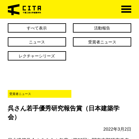
HOME
すべて表示
活動報告
学科概要
ニュース
受賞者ニュース
学べる分野
レクチャーシリーズ
学科カリキュラム
大学院
受賞者ニュース
進路・資格
呉さん若手優秀研究報告賞（日本建築学
研究室紹介
会）
アクセス
2022年3月2日