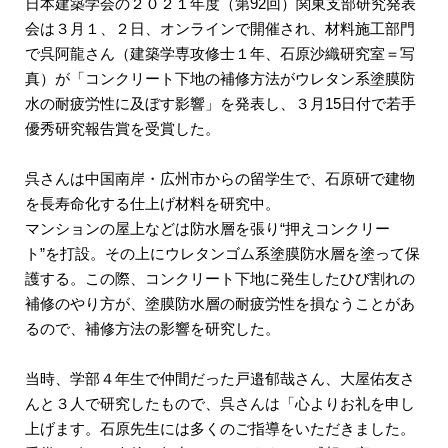
日本建築学会の２０２１年度（第92回）関東支部研究発表
会は３月１、２日、オンラインで開催され、材料施工部門
で呉阿龍さん（建築学専攻修士１年、石原沙織研究室＝写
真）が「コンクリート下地の補修方法がウレタン系塗膜防
水の耐疲労性に及ぼす影響」を発表し、３月15日付で若手
優秀研究報告賞を受賞した。
呉さんは中国南岸・広州市からの留学生で、石原研で建物
を長寿命化する仕上げ材料を研究中。
マンションの屋上などは防水層を張り“押えコンクリー
ト”を打設。その上にウレタンゴム系塗膜防水層を塗って保
護する。この際、コンクリート下地に発生したひび割れの
補修のやり方が、塗膜防水層の耐疲労性を損なうことがあ
るので、補修方法の影響を研究した。
当時、学部４年生で仲間だった戸邉郁哉さん、大屋佑友さ
んと３人で研究したもので、呉さんは「心よりお礼を申し
上げます。石原先生には多くのご指導をいただきました。