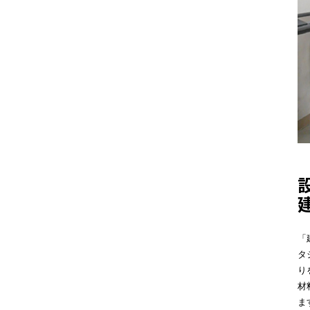
「
タ
り
材
ま