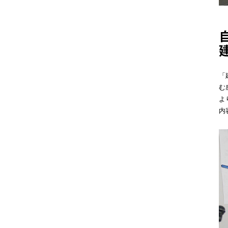
「
む
よ
内