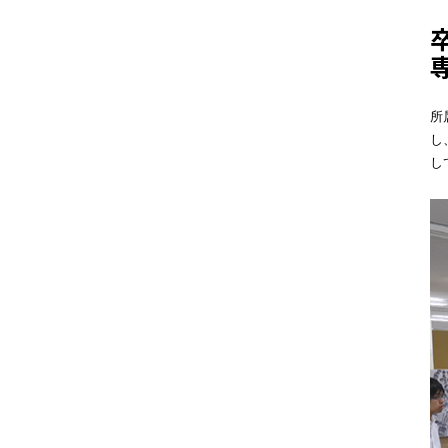
所
し
し