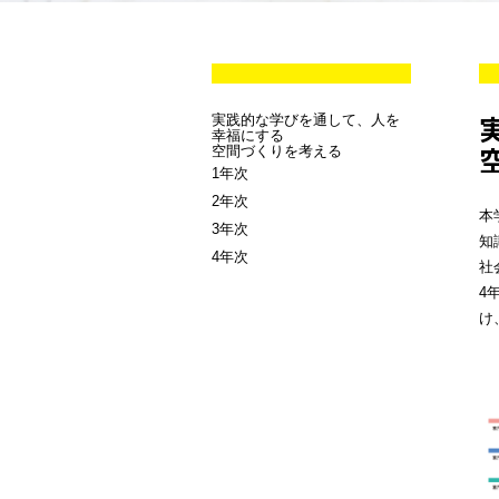
実践的な学びを通して、人を
幸福にする
空間づくりを考える
1年次
2年次
本
3年次
知
4年次
社
4
け