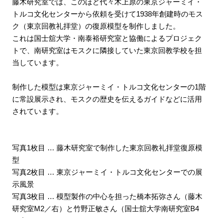
藤木研究室では、このほど代々木上原の東京ジャーミイ・
トルコ文化センターから依頼を受けて1938年創建時のモス
ク（東京回教礼拝堂）の復原模型を制作しました。
これは国士舘大学・南泰裕研究室と協働によるプロジェク
トで、南研究室はモスクに隣接していた東京回教学校を担
当しています。
制作した模型は東京ジャーミイ・トルコ文化センターの1階
に常設展示され、モスクの歴史を伝えるガイドなどに活用
されています。
写真1枚目 … 藤木研究室で制作した東京回教礼拝堂復原模
型
写真2枚目 … 東京ジャーミイ・トルコ文化センターでの展
示風景
写真3枚目 … 模型製作の中心を担った橋本拓弥さん（藤木
研究室M2／右）と竹野正敏さん（国士舘大学南研究室B4