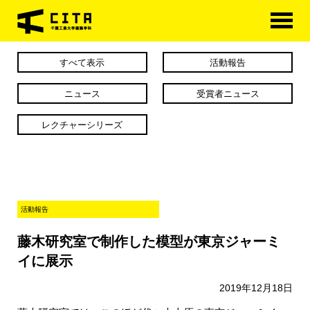
HOME
すべて表示
活動報告
学科概要
ニュース
受賞者ニュース
学べる分野
レクチャーシリーズ
学科カリキュラム
大学院
活動報告
進路・資格
藤木研究室で制作した模型が東京ジャーミ
研究室紹介
イに展示
アクセス
2019年12月18日