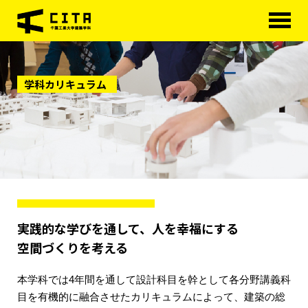
HOME
学科カリキュラム
学科概要
学べる分野
学科カリキュラム
大学院
進路・資格
実践的な学びを通して、人を幸福にする
研究室紹介
空間づくりを考える
アクセス
本学科では4年間を通して設計科目を幹として各分野講義科
目を有機的に融合させたカリキュラムによって、建築の総