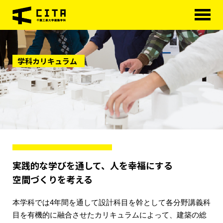
HOME
学科カリキュラム
学科概要
学べる分野
学科カリキュラム
大学院
進路・資格
実践的な学びを通して、人を幸福にする
研究室紹介
空間づくりを考える
アクセス
本学科では4年間を通して設計科目を幹として各分野講義科
目を有機的に融合させたカリキュラムによって、建築の総