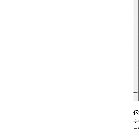
伝
安
ー