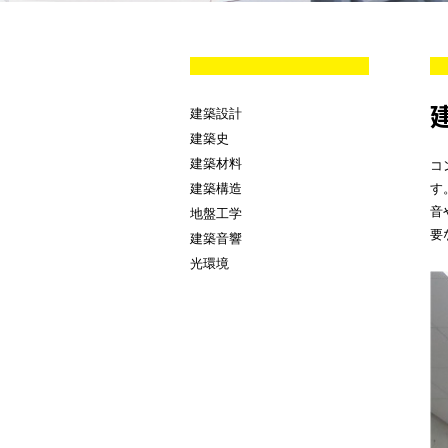
建築設計
建築史
建築材料
コ
建築構造
す
音
地盤工学
要
建築音響
光環境