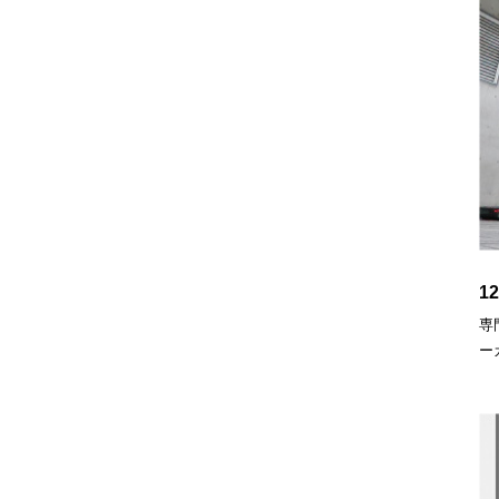
1
専
ー