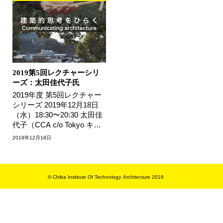
2019第5回レクチャーシリ
ーズ：太田佳代子氏
2019年度 第5回レクチャー
シリーズ 2019年12月18日
（水）18:30〜20:30 太田佳
代子（CCA c/o Tokyo キュ
レーター） 講演テーマ『建
2019年12月18日
築的思考をひらく』 千…
© Chiba Institute Of Technology. Architecture 2016