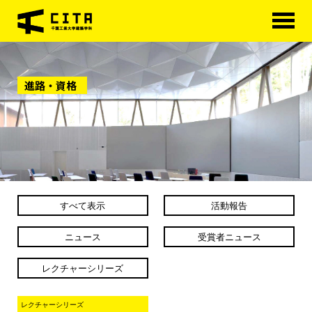
HOME
進路・資格
学科概要
学べる分野
学科カリキュラム
大学院
すべて表示
活動報告
進路・資格
ニュース
受賞者ニュース
研究室紹介
レクチャーシリーズ
アクセス
レクチャーシリーズ