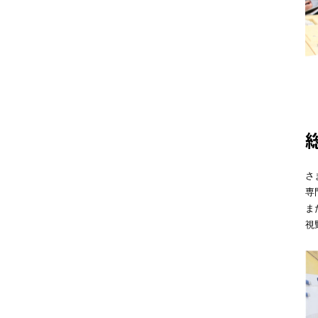
さ
専
ま
視