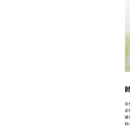
近
必
建
戦