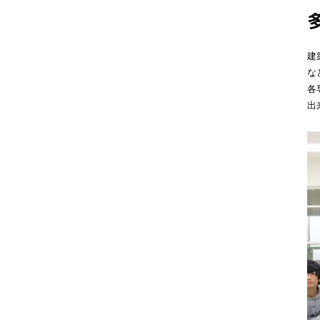
建
な
各
出