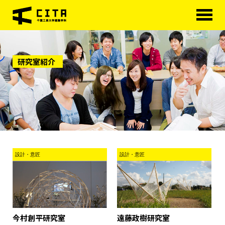
HOME
研究室紹介
学科概要
学べる分野
学科カリキュラム
大学院
進路・資格
設計・意匠
設計・意匠
研究室紹介
アクセス
遠藤政樹研究室
今村創平研究室