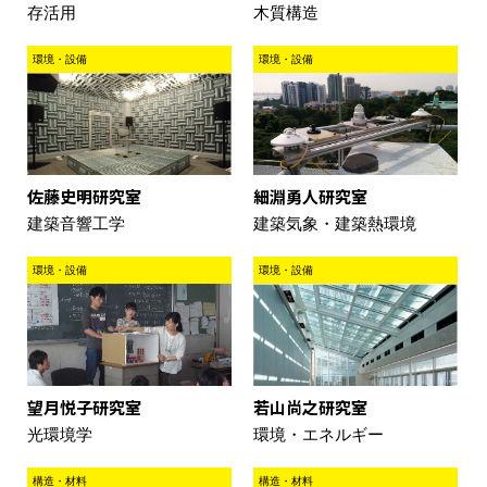
存活用
木質構造
環境・設備
環境・設備
細淵勇人研究室
佐藤史明研究室
建築気象・建築熱環境
建築音響工学
環境・設備
環境・設備
望月悦子研究室
若山尚之研究室
光環境学
環境・エネルギー
構造・材料
構造・材料