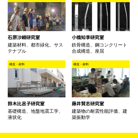
石原沙織研究室
小橋知季研究室
建築材料、都市緑化、サス
鉄骨構造、鋼コンクリート
テナブル
合成構造、座屈
構造・材料
構造・材料
鈴木比呂子研究室
藤井賢志研究室
基礎構造、地盤地震工学、
建築物の耐震性能評価、建
液状化
築振動学