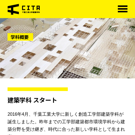
HOME
学科概要
学科概要
学べる分野
学科カリキュラム
大学院
進路・資格
建築学科 スタート
研究室紹介
2016年4月、千葉工業大学に新しく創造工学部建築学科が
アクセス
誕生しました。昨年までの工学部建築都市環境学科から建
築分野を受け継ぎ、時代に合った新しい学科として生まれ