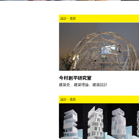
設計・意匠
今村創平研究室
建築史、建築理論、建築設計
設計・意匠