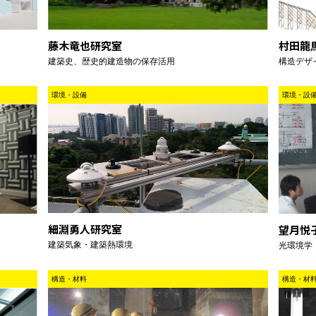
藤木竜也研究室
村田龍
建築史、歴史的建造物の保存活用
構造デザ
環境・設備
環境・設
細淵勇人研究室
望月悦
建築気象・建築熱環境
光環境学
構造・材料
構造・材