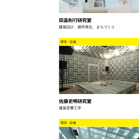
田島則行研究室
建築設計、都市再生、まちづくり
環境・設備
佐藤史明研究室
建築音響工学
環境・設備