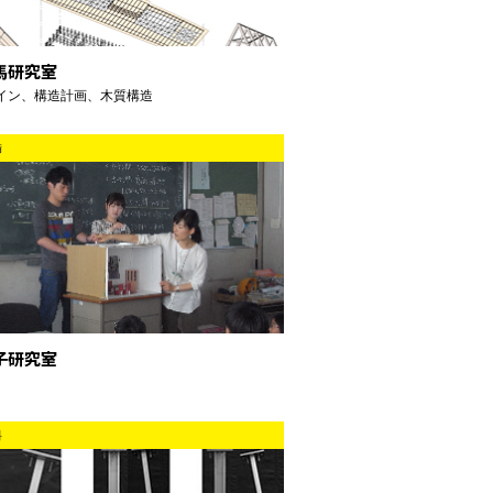
馬研究室
イン、構造計画、木質構造
備
子研究室
料