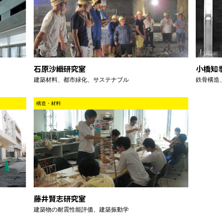
石原沙織研究室
小橋知
建築材料、都市緑化、サステナブル
鉄骨構造
構造・材料
藤井賢志研究室
建築物の耐震性能評価、建築振動学