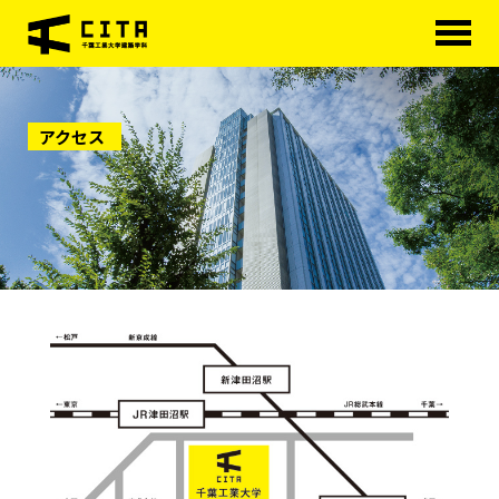
HOME
アクセス
学科概要
学べる分野
学科カリキュラム
大学院
進路・資格
研究室紹介
アクセス