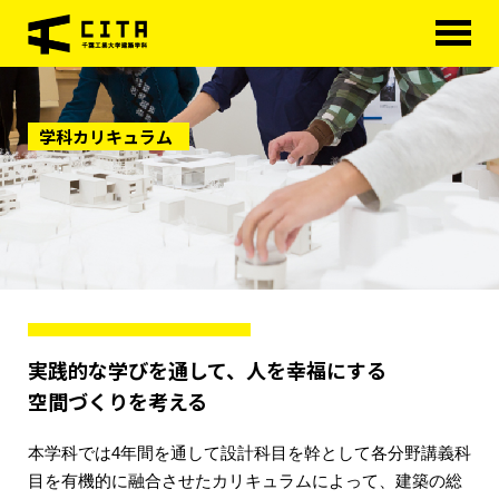
HOME
学科カリキュラム
学科概要
学べる分野
学科カリキュラム
大学院
進路・資格
実践的な学びを通して、人を幸福にする
研究室紹介
空間づくりを考える
アクセス
本学科では4年間を通して設計科目を幹として各分野講義科
目を有機的に融合させたカリキュラムによって、建築の総