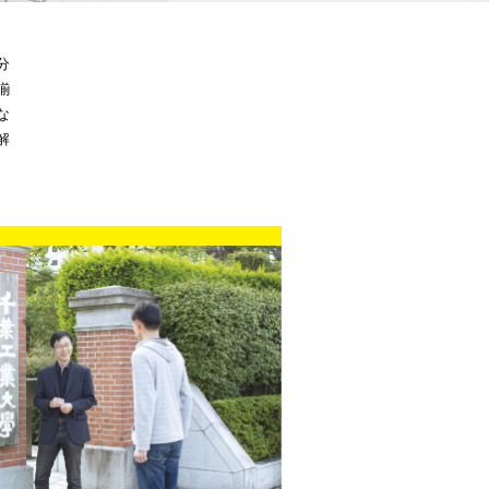
分
揃
な
解