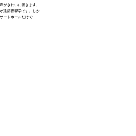
声がきれいに響きます。
が建築音響学です。しか
サートホールだけで…