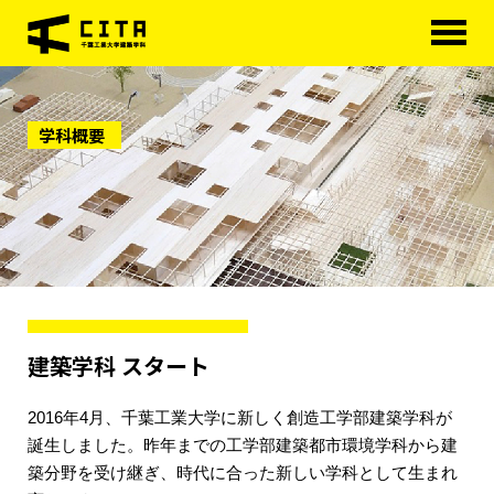
HOME
学科概要
学科概要
学べる分野
学科カリキュラム
大学院
進路・資格
建築学科 スタート
研究室紹介
2016年4月、千葉工業大学に新しく創造工学部建築学科が
アクセス
誕生しました。昨年までの工学部建築都市環境学科から建
築分野を受け継ぎ、時代に合った新しい学科として生まれ