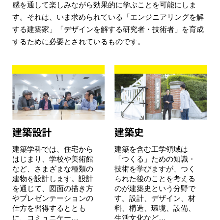
感を通して楽しみながら効果的に学ぶことを可能にしま
す。それは、いま求められている「エンジニアリングを解
する建築家」「デザインを解する研究者・技術者」を育成
するために必要とされているものです。
建築設計
建築史
建築学科では、住宅から
建築を含む工学領域は
はじまり、学校や美術館
「つくる」ための知識・
など、さまざまな種類の
技術を学びますが、つく
建物を設計します。設計
られた後のことを考える
を通じて、図面の描き方
のが建築史という分野で
やプレゼンテーションの
す。設計、デザイン、材
仕方を習得するととも
料、構造、環境、設備、
に、コミュニケー…
生活文化など…