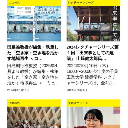
ニュース
レクチャーシリーズ
田島准教授が編集・執筆し
2024レクチャーシリーズ第
た「空き家・空き地を活か
１回「出来事としての建
す地域再生 ＜コ…
築」 山﨑健太郎氏…
田島則行准教授（2025年4
2024年10月10日（木）
月より教授）が編集・執筆
18:00〜20:00 今年度の千葉
をした「空き家・空き地を
工業大学 建築学科 レクチ
活かす地域再生 ＜コミュニ
ャーシリーズは、全4回の
ティ・アセット実践編＞」
開催を予定しています。第
2024年10月10日
2024年10月1日
が、2024年10月10日に出版
１回目は建築家・工学院大
されまし…
学教授の山…
活動報告
受賞者ニュース