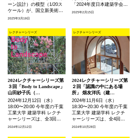
ーン設計）の模型（1/20ス
「2024年度日本建築学会大
ケール）が、国立新美術館
会（関東）学術講演会」に
2025年2月15日
で開催されている「リビン
おいて、材料施工部門若手
2025年3月19日
グ・モダニティ 住まいの
優秀発表賞…
実験 1920…
レクチャーシリーズ
レクチャーシリーズ
2024レクチャーシリーズ第
2024レクチャーシリーズ第
３回「Body to Landscape」
２回「認識の中にある場
山田紗子氏（…
所」 畑友洋氏（建…
2024年12月12日（水）
2024年11月6日（水）
18:00〜20:00 今年度の千葉
18:30〜20:30 今年度の千葉
工業大学 建築学科 レクチ
工業大学 建築学科 レクチ
ャーシリーズは、全3回の
ャーシリーズは、全4回の
開催を予定しています。第
開催を予定しています。第
2024年12月12日
2024年10月28日
３回目は建築家の山田紗子
２回目は建築家・神戸芸術
氏をお招き…
工科大学准…