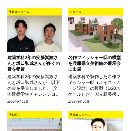
1回目はデジタル･ファブリ
会 支部長賞」（公益社団法
ケーション…
人日本…
受賞者ニュース
ニュース
建築学科2年の安藤嵩紘さ
名作フィッシャー邸の模型
んと坂口弘成さんが多くの
を兵庫県立美術館の展示会
賞を受賞
に出展
建築学科2年の安藤嵩紘さ
建築学科で製作した名作フ
んと坂口弘成さんが、以下
ィッシャー邸（ルイス・カ
の賞を受賞しました。 [全
ーン設計）の模型（1/20ス
国建築学生チャレンジコン
ケール）が、国立新美術館
ペ〜まだ名もない和の表
での展示会に続いて、兵庫
2025年9月25日
2025年9月20日
現〜 本多健賞|style=font-
県立美術館で開催されてい
weight:…
る特別展…
活動報告
受賞者ニュース