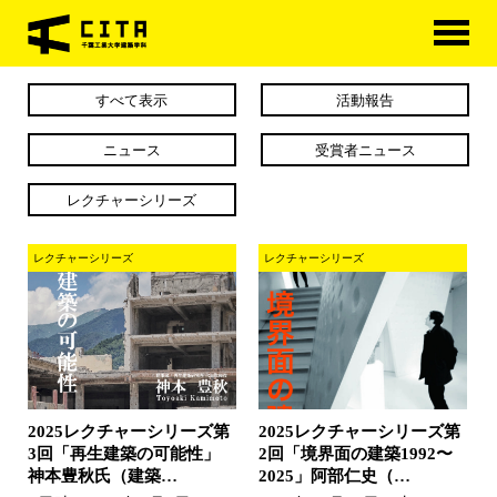
HOME
すべて表示
活動報告
学科概要
ニュース
受賞者ニュース
学べる分野
レクチャーシリーズ
学科カリキュラム
レクチャーシリーズ
レクチャーシリーズ
大学院
進路・資格
研究室紹介
2025レクチャーシリーズ第
2025レクチャーシリーズ第
アクセス
3回「再生建築の可能性」
2回「境界面の建築1992〜
神本豊秋氏（建築…
2025」阿部仁史（…