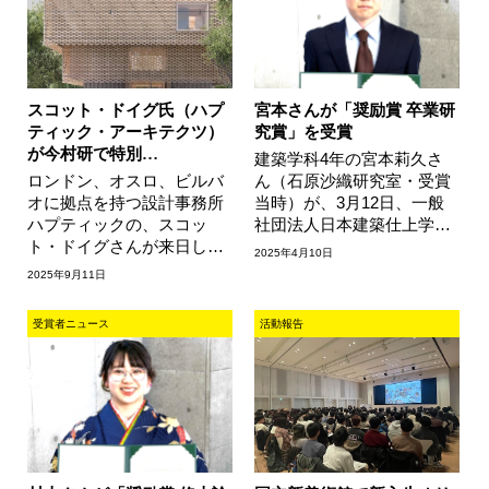
スコット・ドイグ氏（ハプ
宮本さんが「奨励賞 卒業研
ティック・アーキテクツ）
究賞」を受賞
が今村研で特別…
建築学科4年の宮本莉久さ
ロンドン、オスロ、ビルバ
ん（石原沙織研究室・受賞
オに拠点を持つ設計事務所
当時）が、3月12日、一般
ハプティックの、スコッ
社団法人日本建築仕上学会
ト・ドイグさんが来日し、
より「奨励賞 卒業研究賞」
2025年4月10日
9月11日に今村創平研究室
を受賞しました。本研究の
2025年9月11日
のゼミにてレクチャーをし
テーマは「…
てもらいま…
受賞者ニュース
活動報告