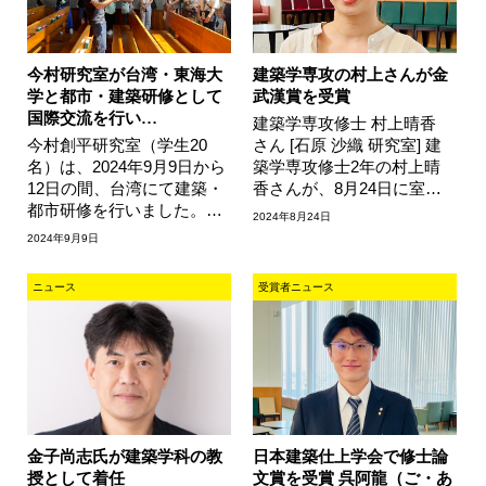
今村研究室が台湾・東海大
建築学専攻の村上さんが金
学と都市・建築研修として
武漢賞を受賞
国際交流を行い…
建築学専攻修士 村上晴香
今村創平研究室（学生20
さん [石原 沙織 研究室] 建
名）は、2024年9月9日から
築学専攻修士2年の村上晴
12日の間、台湾にて建築・
香さんが、8月24日に室蘭
都市研修を行いました。建
工業大学で開催された第16
2024年8月24日
築の学習にあたっては、実
回日本・韓国建築材料施工
2024年9月9日
際に建築や都市を体験する
ジョ…
ことがとて…
ニュース
受賞者ニュース
金子尚志氏が建築学科の教
日本建築仕上学会で修士論
授として着任
文賞を受賞 呉阿龍（ご・あ