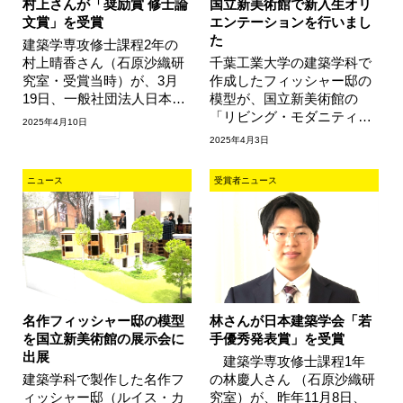
村上さんが「奨励賞 修士論
国立新美術館で新入生オリ
文賞」を受賞
エンテーションを行いまし
た
建築学専攻修士課程2年の
村上晴香さん（石原沙織研
千葉工業大学の建築学科で
究室・受賞当時）が、3月
作成したフィッシャー邸の
19日、一般社団法人日本建
模型が、国立新美術館の
築仕上学会より「奨励賞 修
「リビング・モダニティ
2025年4月10日
士論文賞」を受賞しまし
住まいの実験 1920s-
2025年4月3日
た。研究テー…
1970s」に出展されたのに
合わせて、新一年…
ニュース
受賞者ニュース
名作フィッシャー邸の模型
林さんが日本建築学会「若
を国立新美術館の展示会に
手優秀発表賞」を受賞
出展
建築学専攻修士課程1年
建築学科で製作した名作フ
の林慶人さん （石原沙織研
ィッシャー邸（ルイス・カ
究室）が、昨年11月8日、