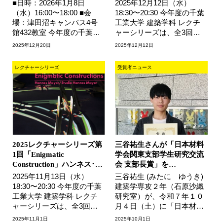
■日時：2026年1月8日
2025年12月12日（水）
（水）16:00〜18:00 ■会
18:30〜20:30 今年度の千葉
場：津田沼キャンパス4号
工業大学 建築学科 レクチ
館432教室 今年度の千葉工
ャーシリーズは、全3回の
業大学 建築学科 レクチャ
開催を予定しています。第
2025年12月20日
2025年12月12日
ーシリーズは、全3回の開
2回目はアメリカのUCLAで
催を予定してい…
教鞭を執っ…
レクチャーシリーズ
受賞者ニュース
2025レクチャーシリーズ第
三谷祐生さんが「日本材料
1回「Enigmatic
学会関東支部学生研究交流
Construction」ハンネス･…
会 支部長賞」を…
2025年11月13日（水）
三谷祐生 (みたに ゆうき)
18:30〜20:30 今年度の千葉
建築学専攻２年（石原沙織
工業大学 建築学科 レクチ
研究室）が、令和７年１０
ャーシリーズは、全3回の
月４日（土）に「日本材料
開催を予定しています。第
学会関東支部学生研究交流
2025年11月1日
2025年10月1日