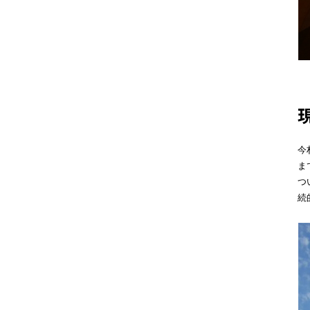
今
ま
つ
続