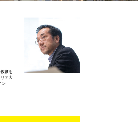
。
で教鞭を
ラリア大
イン