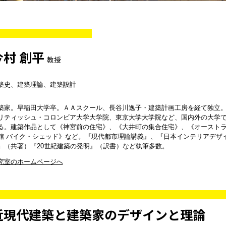
今村 創平
教授
築史、建築理論、建築設計
築家。早稲田大学卒。ＡＡスクール、長谷川逸子・建築計画工房を経て独立
リティッシュ・コロンビア大学大学院、東京大学大学院など、国内外の大学
る。建築作品として《神宮前の住宅》、《大井町の集合住宅》、《オースト
館 バイク・シェッド》など。『現代都市理論講義』、『日本インテリアデザ
』（共著）『20世紀建築の発明』（訳書）など執筆多数。
究室のホームページへ
近現代建築と建築家のデザインと理論