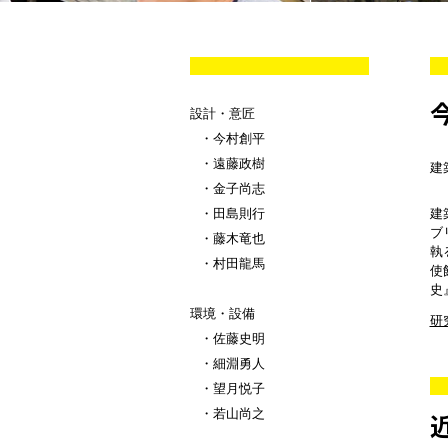
設計・意匠
今村創平
遠藤政樹
建
金子尚志
田島則行
建
ブ
藤木竜也
執
村田龍馬
使
史
環境・設備
研
佐藤史明
細淵勇人
望月悦子
若山尚之