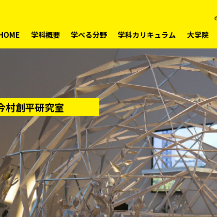
©
HOME
学科概要
学べる分野
学科カリキュラム
大学院
今村創平研究室