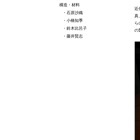
構造・材料
近
石原沙織
真
小橋知季
ら
鈴木比呂子
の
藤井賢志