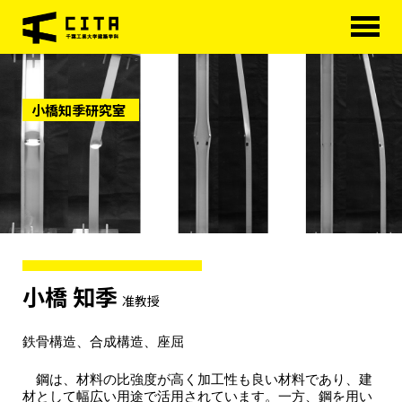
HOME
小橋知季研究室
学科概要
研究室紹介
学べる分野
学科カリキュラム
大学院
進路・資格
小橋 知季
准教授
研究室紹介
鉄骨構造、合成構造、座屈
アクセス
鋼は、材料の比強度が高く加工性も良い材料であり、建
材として幅広い用途で活用されています。一方、鋼を用い