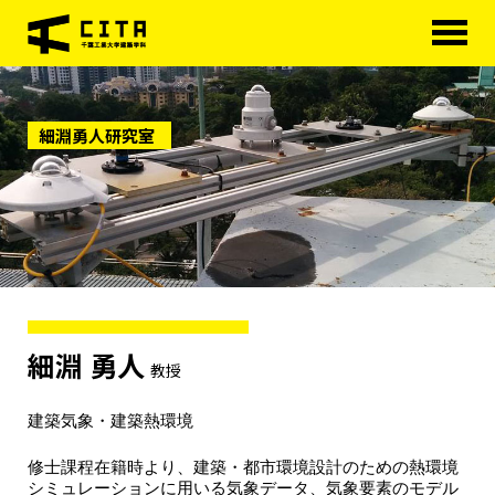
HOME
細淵勇人研究室
学科概要
研究室紹介
学べる分野
学科カリキュラム
大学院
進路・資格
細淵 勇人
教授
研究室紹介
建築気象・建築熱環境
アクセス
修士課程在籍時より、建築・都市環境設計のための熱環境
シミュレーションに用いる気象データ、気象要素のモデル