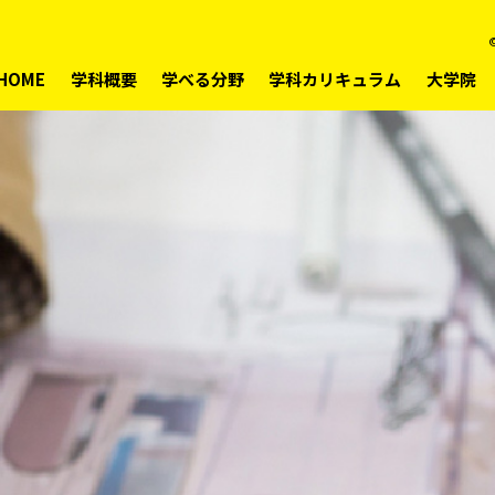
©
HOME
学科概要
学べる分野
学科カリキュラム
大学院