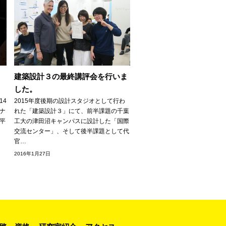
タ
建築設計３の最終講評会を行いま
した。
14
2015年度後期の設計スタジオとして行わ
ナ
れた「建築設計３」にて、前半課題の千葉
平
工大の津田沼キャンパスに設計した「国際
交流センター」、そして後半課題として代
官…
2016年1月27日