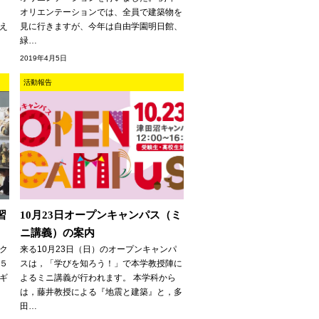
オリエンテーションでは、全員で建築物を
え
見に行きますが、今年は自由学園明日館、
緑…
2019年4月5日
活動報告
習
10月23日オープンキャンパス（ミ
ニ講義）の案内
ク
来る10月23日（日）のオープンキャンパ
５
スは，「学びを知ろう！」で本学教授陣に
ギ
よるミニ講義が行われます。 本学科から
は，藤井教授による『地震と建築』と，多
田…