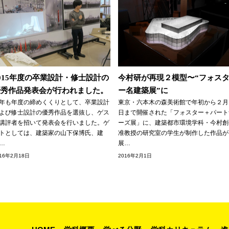
015年度の卒業設計・修士設計の
今村研が再現２模型〜“フォス
優秀作品発表会が行われました。
ー名建築展”に
年も年度の締めくくりとして、卒業設計
東京・六本木の森美術館で年初から２月
よび修士設計の優秀作品を選抜し、ゲス
日まで開催された「フォスター＋パート
講評者を招いて発表会を行いました。ゲ
ーズ展」に、建築都市環境学科・今村創
トとしては、建築家の山下保博氏、建
准教授の研究室の学生が制作した作品が
…
展…
016年2月18日
2016年2月1日