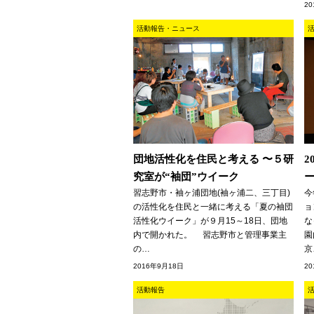
2
活動報告・ニュース
団地活性化を住民と考える 〜５研
2
究室が“袖団”ウイーク
習志野市・袖ヶ浦団地(袖ヶ浦二、三丁目)
今
の活性化を住民と一緒に考える「夏の袖団
ョ
活性化ウイーク」が９月15～18日、団地
な
内で開かれた。 習志野市と管理事業主
園
の…
京
2016年9月18日
2
活動報告