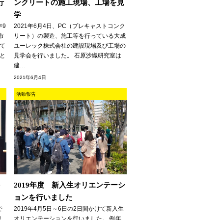
行
ンクリートの施工現場、工場を見
学
年9
2021年6月4日、PC（プレキャストコンク
市
リート）の製造、施工等を行っている大成
て
ユーレック株式会社の建設現場及び工場の
と
見学会を行いました。 石原沙織研究室は
建…
2021年6月4日
活動報告
を
2019年度 新入生オリエンテーシ
ョンを行いました
で
2019年4月5日～6日の2日間かけて新入生
リ
オリエンテーションを行いました。 例年