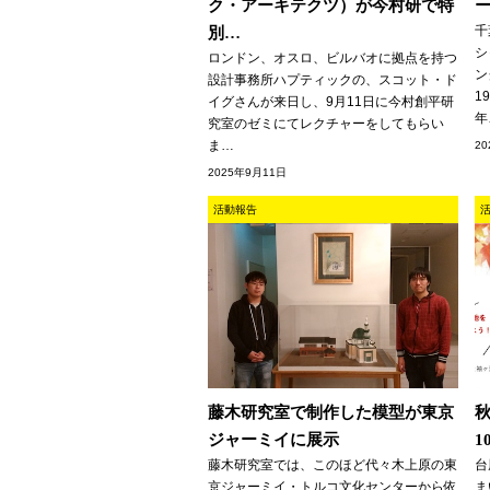
ク・アーキテクツ）が今村研で特
千
別…
シ
ロンドン、オスロ、ビルバオに拠点を持つ
ン
設計事務所ハプティックの、スコット・ド
1
イグさんが来日し、9月11日に今村創平研
年
究室のゼミにてレクチャーをしてもらい
ま…
2
2025年9月11日
活動報告
藤木研究室で制作した模型が東京
ジャーミイに展示
1
藤木研究室では、このほど代々木上原の東
台
京ジャーミイ・トルコ文化センターから依
ま