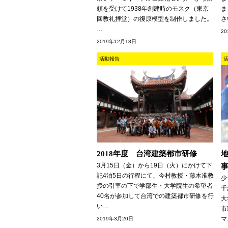
頼を受けて1938年創建時のモスク（東京
ま
回教礼拝堂）の復原模型を制作しました。
さい
…
2
2019年12月18日
活動報告
2018年度 台湾建築都市研修
3月15日（金）から19日（火）にかけて下
記4泊5日の行程にて、今村教授・藤木准教
少
授の引率の下で学部生・大学院生の希望者
千
40名が参加して台湾での建築都市研修を行
大
い…
市
マ
2019年3月20日