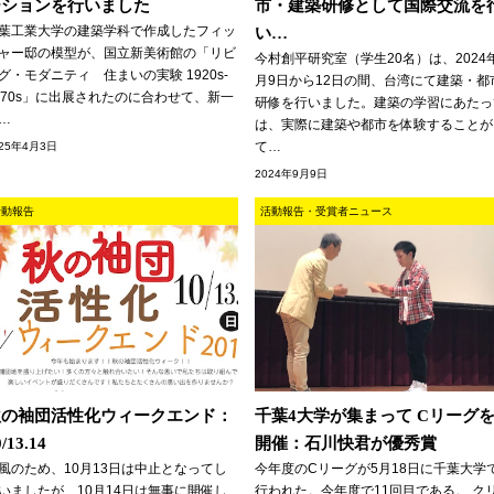
ーションを行いました
市・建築研修として国際交流を
葉工業大学の建築学科で作成したフィッ
い…
ャー邸の模型が、国立新美術館の「リビ
今村創平研究室（学生20名）は、2024
グ・モダニティ 住まいの実験 1920s-
月9日から12日の間、台湾にて建築・都
970s」に出展されたのに合わせて、新一
研修を行いました。建築の学習にあたっ
…
は、実際に建築や都市を体験することが
て…
025年4月3日
2024年9月9日
活動報告
活動報告・受賞者ニュース
秋の袖団活性化ウィークエンド：
千葉4大学が集まって Cリーグ
0/13.14
開催：石川快君が優秀賞
風のため、10月13日は中止となってし
今年度のCリーグが5月18日に千葉大学
いましたが、10月14日は無事に開催し
行われた。今年度で11回目である。 ク