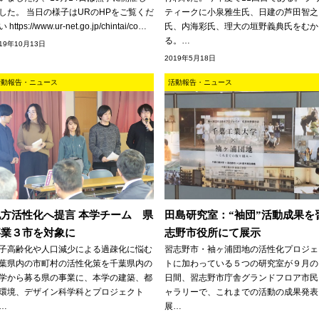
した。 当日の様子はURのHPをご覧くだ
ティークに小泉雅生氏、日建の芦田智之
 https://www.ur-net.go.jp/chintai/co…
氏、内海彩氏、理大の垣野義典氏をむか
る。…
019年10月13日
2019年5月18日
活動報告・ニュース
活動報告・ニュース
地方活性化へ提言 本学チーム 県
田島研究室：“袖団”活動成果を
事業３市を対象に
志野市役所にて展示
子高齢化や人口減少による過疎化に悩む
習志野市・袖ヶ浦団地の活性化プロジェ
葉県内の市町村の活性化策を千葉県内の
トに加わっている５つの研究室が９月の
学から募る県の事業に、本学の建築、都
日間、習志野市庁舎グランドフロア市民
環境、デザイン科学科とプロジェクト
ャラリーで、これまでの活動の成果発表
…
展…