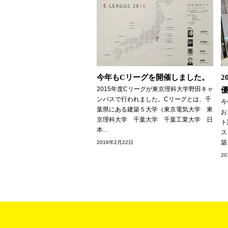
今年もCリーグを開催しました。
2
2015年度Cリーグが東京理科大学野田キャ
ンパスで行われました。Cリーグとは、千
今
葉県にある建築５大学（東京電気大学 東
お
京理科大学 千葉大学 千葉工業大学 日
ト
本…
ス
築
2016年2月22日
2