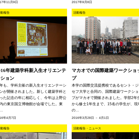
017年11月9日
2017年9月8日
活動報告
活動報告
016年建築学科新入生オリエンテ
マカオでの国際建築ワークショ
ーション
プ
年も、学科主催の新入生オリエンテーシ
本学の国際交流提携校であるセント・ジ
ンが開催されました。新しく建築学科と
セフ大学と合同の、国際建築ワークショ
った記念の年に相応しく、今年は上野公
プがマカオで開催されました。学部2年
内の東京国立博物館が会場でした。東
から修士1年生まで、15名の学生が、現
…
の…
016年4月7日
2016年3月28日 － 4月1日
活動報告
活動報告・ニュース