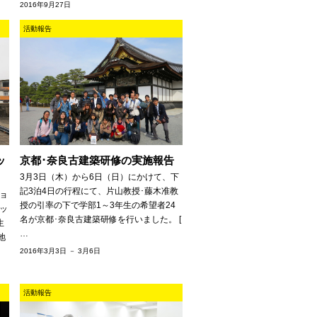
2016年9月27日
活動報告
ッ
京都･奈良古建築研修の実施報告
3月3日（木）から6日（日）にかけて、下
記3泊4日の行程にて、片山教授･藤木准教
ョ
授の引率の下で学部1～3年生の希望者24
ッ
名が京都･奈良古建築研修を行いました。 [
生
…
地
2016年3月3日 － 3月6日
活動報告