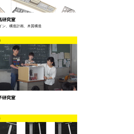
馬研究室
イン、構造計画、木質構造
備
子研究室
料