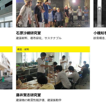
石原沙織研究室
小橋知
建築材料、都市緑化、サステナブル
鉄骨構造
構造・材料
藤井賢志研究室
建築物の耐震性能評価、建築振動学