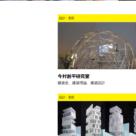
設計・意匠
今村創平研究室
建築史、建築理論、建築設計
設計・意匠