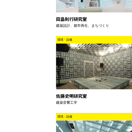
田島則行研究室
建築設計、都市再生、まちづくり
環境・設備
佐藤史明研究室
建築音響工学
環境・設備