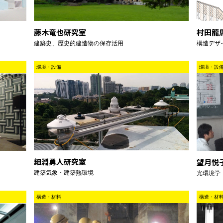
藤木竜也研究室
村田龍
建築史、歴史的建造物の保存活用
構造デザ
環境・設備
環境・設
細淵勇人研究室
望月悦
建築気象・建築熱環境
光環境学
構造・材料
構造・材